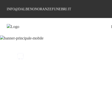
INFO@DALBENONORANZEFUNEBRI.IT
Non esiste
separazione
definitiva
finche' esiste
il ricordo