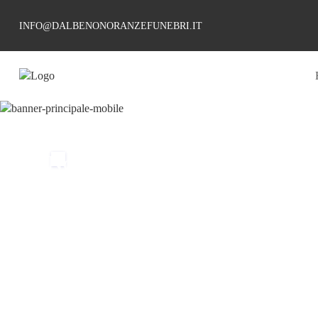
INFO@DALBENONORANZEFUNEBRI.IT
Non esiste
separazione
definitiva
finche' esiste
il ricordo