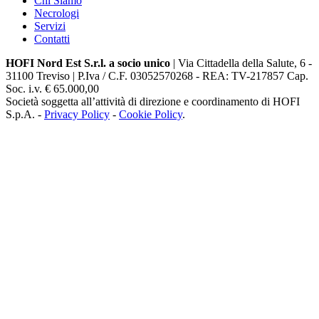
Chi Siamo
Necrologi
Servizi
Contatti
HOFI Nord Est S.r.l. a socio unico
| Via Cittadella della Salute, 6 -
31100 Treviso | P.Iva / C.F. 03052570268 - REA: TV-217857 Cap.
Soc. i.v. € 65.000,00
Società soggetta all’attività di direzione e coordinamento di HOFI
S.p.A. -
Privacy Policy
-
Cookie Policy
.