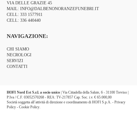
VIA DELLE GRAZIE 45
MAIL:
INFO@DALBENONORANZEFUNEBRI.IT
CELL:
333 1577911
CELL:
336 440440
NAVIGAZIONE:
CHI SIAMO
NECROLOGI
SERVIZI
CONTATTI
HOFI Nord Est S.r.l. a socio unico
| Via Cittadella della Salute, 6 - 31100 Treviso |
P.Iva / C.F. 03052570268 - REA: TV-217857 Cap. Soc. i.v. € 65.000,00
Società soggetta all’attività di direzione e coordinamento di HOFI S.p.A. -
Privacy
Policy
-
Cookie Policy
.