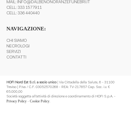
MAIL:
INFO@DALBENONORANZEFUNEBRI.IT
CELL:
333 1577911
CELL:
336 440440
NAVIGAZIONE:
CHI SIAMO
NECROLOGI
SERVIZI
CONTATTI
HOFI Nord Est S.r.l. a socio unico
| Via Cittadella della Salute, 6 - 31100
Treviso | P.Iva / C.F. 03052570268 - REA: TV-217857 Cap. Soc. i.v. €
65.000,00
Società soggetta all’attività di direzione e coordinamento di HOFI S.p.A. -
Privacy Policy
Cookie Policy
-
.