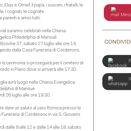
 Elias e Otniel, il papà, i suoceri, i fratelli, le
le, i cognati, le cognate
Messa
ai parenti e amici tutti.
erali saranno celebrati nella Chiesa
gelica Philadelphia di Mansuè
CONDIVIDI
a Bosche 37, sabato 27 luglio alle ore 14,
gendo dalla Casa Funeraria di Cordenons.
la cerimonia si proseguirà per il cimitero di
edo in Piano dove si arriverà alle 17.30.
glia avrà luogo nella Chiesa Evangelica
adelphia di Mansuè
dì 26 luglio alle ore 19.30.
e dare un saluto al caro Romica presso la
Funeraria di Cordenons in via S. Giovanni
dì dalle 9 alle 12 e dalle 14 alle 18, sabato