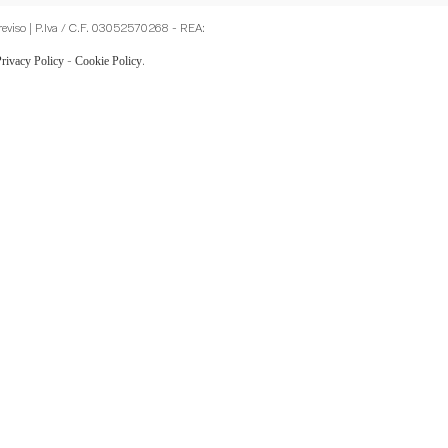
Treviso | P.Iva / C.F. 03052570268 - REA:
Privacy Policy
Cookie Policy
-
.