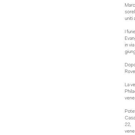
Marco,
sorel
uniti 
I fun
Evan
in vi
giun
Dopo 
Rover
La ve
Phil
vener
Potet
Casa 
22,
vener