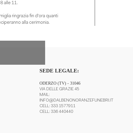
 8 alle 11.
miglia ringrazia fin d'ora quanti
ciperanno alla cerimonia.
stenza
SEDE LEGALE:
ODERZO (TV) - 31046
VIA DELLE GRAZIE 45
MAIL:
INFO@DALBENONORANZEFUNEBRI.IT
CELL:
333 1577911
CELL:
336 440440