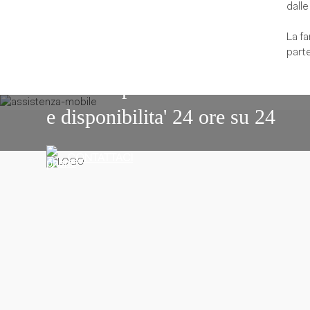
dalle
La fa
parte
Il nostro personale vi offre assi
e disponibilita' 24 ore su 24
CONTATTACI