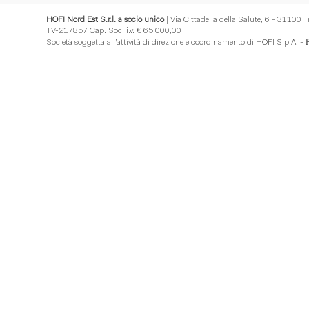
HOFI Nord Est S.r.l. a socio unico
| Via Cittadella della Salute, 6 - 31100 
TV-217857 Cap. Soc. i.v. € 65.000,00
Società soggetta all’attività di direzione e coordinamento di HOFI S.p.A. -