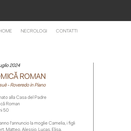
HOME
NECROLOGI
CONTATTI
uglio 2024
MICĂ ROMAN
uè - Roveredo in Piano
nato alla Casa del Padre
că Roman
ni 50
nno l'annuncio la moglie Camelia, i figli
t, Matteo, Alessio, Lucas, Elisa,