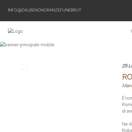
INFO@DALBENONORANZEFUNEBRI.IT
Non esiste
25 L
RO
separazione
Mans
definitiva
È tor
finche' esiste
Romi
di an
il ricordo
Ne da
Rober