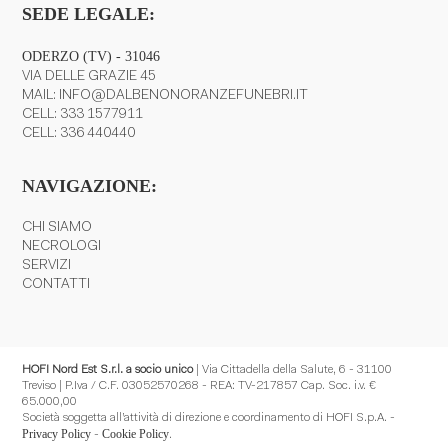
SEDE LEGALE:
ODERZO (TV) - 31046
VIA DELLE GRAZIE 45
MAIL:
INFO@DALBENONORANZEFUNEBRI.IT
CELL:
333 1577911
CELL:
336 440440
NAVIGAZIONE:
CHI SIAMO
NECROLOGI
SERVIZI
CONTATTI
HOFI Nord Est S.r.l. a socio unico
| Via Cittadella della Salute, 6 - 31100
Treviso | P.Iva / C.F. 03052570268 - REA: TV-217857 Cap. Soc. i.v. €
65.000,00
Società soggetta all’attività di direzione e coordinamento di HOFI S.p.A. -
Privacy Policy
Cookie Policy
-
.