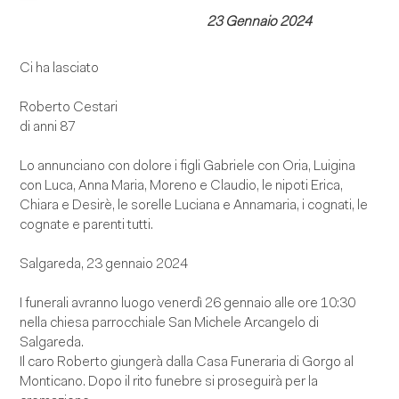
23 Gennaio 2024
Ci ha lasciato
Roberto Cestari
di anni 87
Lo annunciano con dolore i figli Gabriele con Oria, Luigina
con Luca, Anna Maria, Moreno e Claudio, le nipoti Erica,
Chiara e Desirè, le sorelle Luciana e Annamaria, i cognati, le
cognate e parenti tutti.
Salgareda, 23 gennaio 2024
I funerali avranno luogo venerdì 26 gennaio alle ore 10:30
nella chiesa parrocchiale San Michele Arcangelo di
Salgareda.
Il caro Roberto giungerà dalla Casa Funeraria di Gorgo al
Monticano. Dopo il rito funebre si proseguirà per la