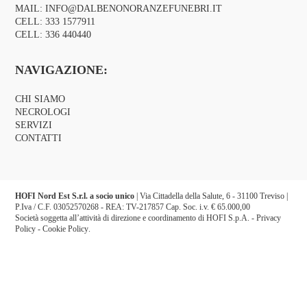
MAIL:
INFO@DALBENONORANZEFUNEBRI.IT
CELL:
333 1577911
CELL:
336 440440
NAVIGAZIONE:
CHI SIAMO
NECROLOGI
SERVIZI
CONTATTI
HOFI Nord Est S.r.l. a socio unico
| Via Cittadella della Salute, 6 - 31100 Treviso |
P.Iva / C.F. 03052570268 - REA: TV-217857 Cap. Soc. i.v. € 65.000,00
Società soggetta all’attività di direzione e coordinamento di HOFI S.p.A. -
Privacy
Policy
-
Cookie Policy
.