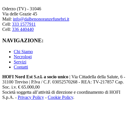
Oderzo (TV) - 31046
Via delle Grazie 45
Mail:
info@dalbenonoranzefunebri.it
Cell:
333 1577911
Cell:
336 440440
NAVIGAZIONE:
Chi Siamo
Necrologi
Servizi
Contatti
HOFI Nord Est S.r.l. a socio unico
| Via Cittadella della Salute, 6 -
31100 Treviso | P.Iva / C.F. 03052570268 - REA: TV-217857 Cap.
Soc. i.v. € 65.000,00
Società soggetta all’attività di direzione e coordinamento di HOFI
S.p.A. -
Privacy Policy
-
Cookie Policy
.