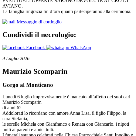
EVENTUALI OFFERTE SARANO DEVOLUTE AL CRO DI
AVIANO.
La famiglia ringrazia fin d’ora quanti parteciperanno alla cerimonia.
Messaggio di cordoglio
Condividi il necrologio:
Facebook
WhatsApp
9 Luglio 2026
Maurizio Scomparin
Gorgo al Monticano
Lunedì 6 luglio improvvisamente è mancato all’affetto dei suoi cari
Maurizio Scomparin
di anni 62
Addolorati lo ricordano con amore Anna Lisa, il figlio Filippo, la
cara Stefania,
le sorelle Michela con Gianfranco e Renata con Giancarlo, i nipoti
uniti ai parenti e amici tutti.
I funerali saranno celebrati nella Chiesa Parrocchiale Santi Ippolito e