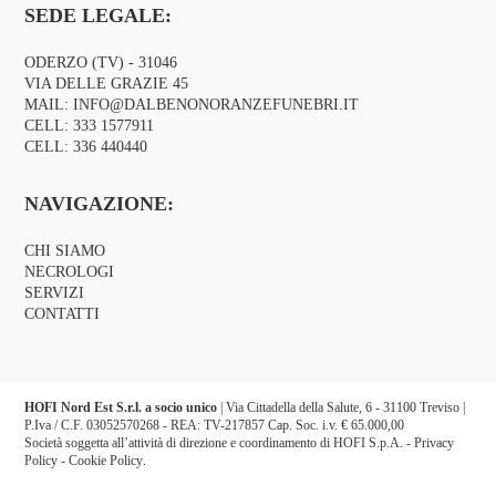
SEDE LEGALE:
ODERZO (TV) - 31046
VIA DELLE GRAZIE 45
MAIL:
INFO@DALBENONORANZEFUNEBRI.IT
CELL:
333 1577911
CELL:
336 440440
NAVIGAZIONE:
CHI SIAMO
NECROLOGI
SERVIZI
CONTATTI
HOFI Nord Est S.r.l. a socio unico
| Via Cittadella della Salute, 6 - 31100 Treviso |
P.Iva / C.F. 03052570268 - REA: TV-217857 Cap. Soc. i.v. € 65.000,00
Società soggetta all’attività di direzione e coordinamento di HOFI S.p.A. -
Privacy
Policy
-
Cookie Policy
.