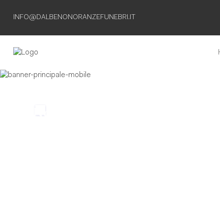
INFO@DALBENONORANZEFUNEBRI.IT
Non esiste
separazione
definitiva
finche' esiste
il ricordo