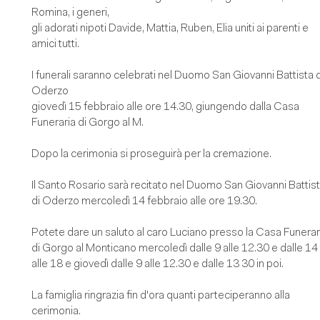
Romina, i generi,
gli adorati nipoti Davide, Mattia, Ruben, Elia uniti ai parenti e
amici tutti.
I funerali saranno celebrati nel Duomo San Giovanni Battista d
Oderzo
giovedì 15 febbraio alle ore 14.30, giungendo dalla Casa
Funeraria di Gorgo al M.
Dopo la cerimonia si proseguirà per la cremazione.
Il Santo Rosario sarà recitato nel Duomo San Giovanni Battis
di Oderzo mercoledì 14 febbraio alle ore 19.30.
Potete dare un saluto al caro Luciano presso la Casa Funerar
di Gorgo al Monticano mercoledì dalle 9 alle 12.30 e dalle 14
alle 18 e giovedì dalle 9 alle 12.30 e dalle 13 30 in poi.
La famiglia ringrazia fin d'ora quanti parteciperanno alla
cerimonia.