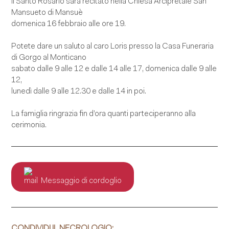
Il Santo Rosario sarà recitato nella Chiesa Arcipretale San
Mansueto di Mansuè
domenica 16 febbraio alle ore 19.
Potete dare un saluto al caro Loris presso la Casa Funeraria
di Gorgo al Monticano
sabato dalle 9 alle 12 e dalle 14 alle 17, domenica dalle 9 alle
12,
lunedì dalle 9 alle 12.30 e dalle 14 in poi.
La famiglia ringrazia fin d’ora quanti parteciperanno alla
cerimonia.
Messaggio di cordoglio
CONDIVIDI IL NECROLOGIO: