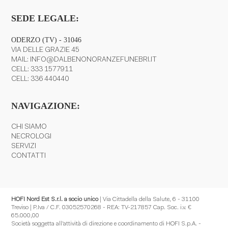
SEDE LEGALE:
ODERZO (TV) - 31046
VIA DELLE GRAZIE 45
MAIL:
INFO@DALBENONORANZEFUNEBRI.IT
CELL:
333 1577911
CELL:
336 440440
NAVIGAZIONE:
CHI SIAMO
NECROLOGI
SERVIZI
CONTATTI
HOFI Nord Est S.r.l. a socio unico
| Via Cittadella della Salute, 6 - 31100
Treviso | P.Iva / C.F. 03052570268 - REA: TV-217857 Cap. Soc. i.v. €
65.000,00
Società soggetta all’attività di direzione e coordinamento di HOFI S.p.A. -