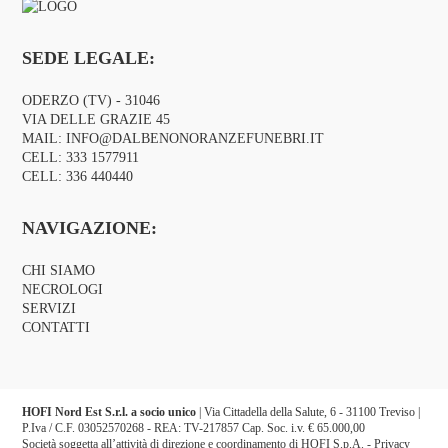
SEDE LEGALE:
ODERZO (TV) - 31046
VIA DELLE GRAZIE 45
MAIL:
INFO@DALBENONORANZEFUNEBRI.IT
CELL:
333 1577911
CELL:
336 440440
NAVIGAZIONE:
CHI SIAMO
NECROLOGI
SERVIZI
CONTATTI
HOFI Nord Est S.r.l. a socio unico
| Via Cittadella della Salute, 6 - 31100 Treviso |
P.Iva / C.F. 03052570268 - REA: TV-217857 Cap. Soc. i.v. € 65.000,00
Società soggetta all’attività di direzione e coordinamento di HOFI S.p.A. -
Privacy