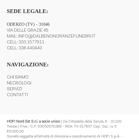
SEDE LEGALE:
ODERZO (TV) - 31046
VIA DELLE GRAZIE 45
MAIL:
INFO@DALBENONORANZEFUNEBRI.IT
CELL:
333 1577911
CELL:
336 440440
NAVIGAZIONE:
CHI SIAMO
NECROLOGI
SERVIZI
CONTATTI
HOFI Nord Est S.r.l. a socio unico
| Via Cittadella della Salute, 6 - 31100
Treviso | P.Iva / C.F. 03052570268 - REA: TV-217857 Cap. Soc. i.v. €
65.000,00
Società soggetta all’attività di direzione e coordinamento di HOFI S.p.A. -