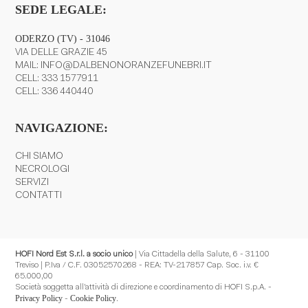
SEDE LEGALE:
ODERZO (TV) - 31046
VIA DELLE GRAZIE 45
MAIL:
INFO@DALBENONORANZEFUNEBRI.IT
CELL:
333 1577911
CELL:
336 440440
NAVIGAZIONE:
CHI SIAMO
NECROLOGI
SERVIZI
CONTATTI
HOFI Nord Est S.r.l. a socio unico
| Via Cittadella della Salute, 6 - 31100
Treviso | P.Iva / C.F. 03052570268 - REA: TV-217857 Cap. Soc. i.v. €
65.000,00
Società soggetta all’attività di direzione e coordinamento di HOFI S.p.A. -
Privacy Policy
Cookie Policy
-
.