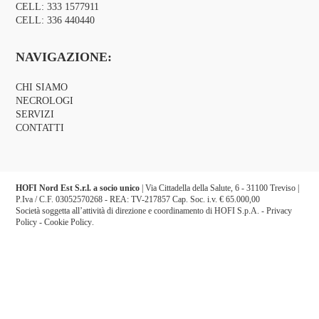
CELL:
333 1577911
CELL:
336 440440
NAVIGAZIONE:
CHI SIAMO
NECROLOGI
SERVIZI
CONTATTI
HOFI Nord Est S.r.l. a socio unico
| Via Cittadella della Salute, 6 - 31100 Treviso |
P.Iva / C.F. 03052570268 - REA: TV-217857 Cap. Soc. i.v. € 65.000,00
Società soggetta all’attività di direzione e coordinamento di HOFI S.p.A. -
Privacy
Policy
-
Cookie Policy
.