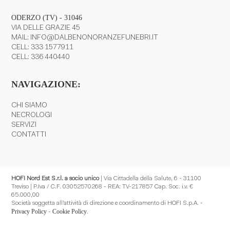
ODERZO (TV) - 31046
VIA DELLE GRAZIE 45
MAIL:
INFO@DALBENONORANZEFUNEBRI.IT
CELL:
333 1577911
CELL:
336 440440
NAVIGAZIONE:
CHI SIAMO
NECROLOGI
SERVIZI
CONTATTI
HOFI Nord Est S.r.l. a socio unico
| Via Cittadella della Salute, 6 - 31100
Treviso | P.Iva / C.F. 03052570268 - REA: TV-217857 Cap. Soc. i.v. €
65.000,00
Società soggetta all’attività di direzione e coordinamento di HOFI S.p.A. -
Privacy Policy
Cookie Policy
-
.