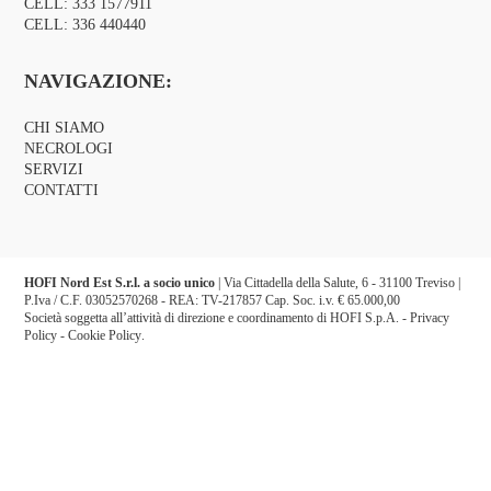
CELL:
333 1577911
CELL:
336 440440
NAVIGAZIONE:
CHI SIAMO
NECROLOGI
SERVIZI
CONTATTI
HOFI Nord Est S.r.l. a socio unico
| Via Cittadella della Salute, 6 - 31100 Treviso |
P.Iva / C.F. 03052570268 - REA: TV-217857 Cap. Soc. i.v. € 65.000,00
Società soggetta all’attività di direzione e coordinamento di HOFI S.p.A. -
Privacy
Policy
-
Cookie Policy
.