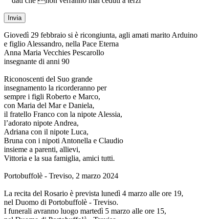
dati che non verranno mai ceduti a terzi
Giovedì 29 febbraio si è ricongiunta, agli amati marito Arduino
e figlio Alessandro, nella Pace Eterna
Anna Maria Vecchies Pescarollo
insegnante di anni 90
Riconoscenti del Suo grande
insegnamento la ricorderanno per
sempre i figli Roberto e Marco,
con Maria del Mar e Daniela,
il fratello Franco con la nipote Alessia,
l’adorato nipote Andrea,
Adriana con il nipote Luca,
Bruna con i nipoti Antonella e Claudio
insieme a parenti, allievi,
Vittoria e la sua famiglia, amici tutti.
Portobuffolè - Treviso, 2 marzo 2024
La recita del Rosario è prevista lunedì 4 marzo alle ore 19,
nel Duomo di Portobuffolè - Treviso.
I funerali avranno luogo martedì 5 marzo alle ore 15,