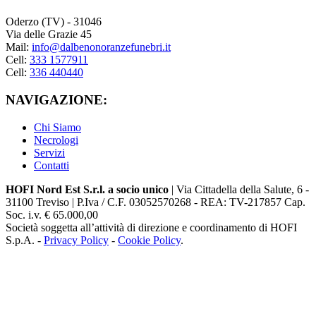
Oderzo (TV) - 31046
Via delle Grazie 45
Mail:
info@dalbenonoranzefunebri.it
Cell:
333 1577911
Cell:
336 440440
NAVIGAZIONE:
Chi Siamo
Necrologi
Servizi
Contatti
HOFI Nord Est S.r.l. a socio unico
| Via Cittadella della Salute, 6 -
31100 Treviso | P.Iva / C.F. 03052570268 - REA: TV-217857 Cap.
Soc. i.v. € 65.000,00
Società soggetta all’attività di direzione e coordinamento di HOFI
S.p.A. -
Privacy Policy
-
Cookie Policy
.