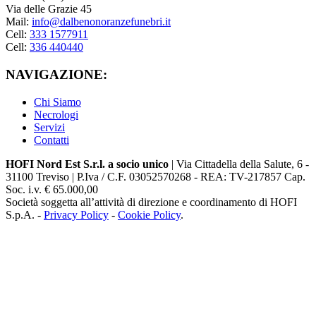
Via delle Grazie 45
Mail:
info@dalbenonoranzefunebri.it
Cell:
333 1577911
Cell:
336 440440
NAVIGAZIONE:
Chi Siamo
Necrologi
Servizi
Contatti
HOFI Nord Est S.r.l. a socio unico
| Via Cittadella della Salute, 6 -
31100 Treviso | P.Iva / C.F. 03052570268 - REA: TV-217857 Cap.
Soc. i.v. € 65.000,00
Società soggetta all’attività di direzione e coordinamento di HOFI
S.p.A. -
Privacy Policy
-
Cookie Policy
.