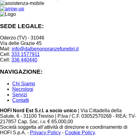
SEDE LEGALE:
Oderzo (TV) - 31046
Via delle Grazie 45
Mail:
info@dalbenonoranzefunebri.it
Cell:
333 1577911
Cell:
336 440440
NAVIGAZIONE:
Chi Siamo
Necrologi
Servizi
Contatti
HOFI Nord Est S.r.l. a socio unico
| Via Cittadella della
Salute, 6 - 31100 Treviso | P.Iva / C.F. 03052570268 - REA: TV-
217857 Cap. Soc. i.v. € 65.000,00
Società soggetta all’attività di direzione e coordinamento di
HOFI S.p.A. -
Privacy Policy
-
Cookie Policy
.