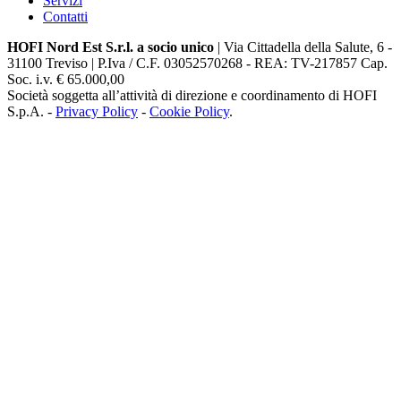
Servizi
Contatti
HOFI Nord Est S.r.l. a socio unico
| Via Cittadella della Salute, 6 -
31100 Treviso | P.Iva / C.F. 03052570268 - REA: TV-217857 Cap.
Soc. i.v. € 65.000,00
Società soggetta all’attività di direzione e coordinamento di HOFI
S.p.A. -
Privacy Policy
-
Cookie Policy
.