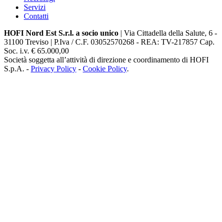
Servizi
Contatti
HOFI Nord Est S.r.l. a socio unico
| Via Cittadella della Salute, 6 -
31100 Treviso | P.Iva / C.F. 03052570268 - REA: TV-217857 Cap.
Soc. i.v. € 65.000,00
Società soggetta all’attività di direzione e coordinamento di HOFI
S.p.A. -
Privacy Policy
-
Cookie Policy
.